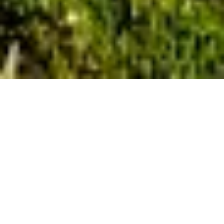
Höhenpfad -
Wanderung rund um
die Teck
Ho-Chi-Minh-Pfad, Sigelshütte, Hörnle,
Otto-Mörike-Haus, Sattelbogen, Bölle,